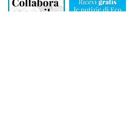
Direttore responsabile: Tiziana Amodei
Copyright © 2026, Editoriale Eco Risveglio srl a socio unico – Partita
Iva: 00476010038
iscrizione della testata al Trib. di Verbania n. 317 del 29.03.2002 –
iscrizione ROC n. 1665
La testata usufruisce dei contributi diretti dell’editoria D.Lgs 70/2017
e dei contributi L.R. n. 18 del 25/06/2008 e dei contributi D.P.C.M
17/04/2025 art. 4
Privacy Policy
–
Cookies Policy
–
Credits