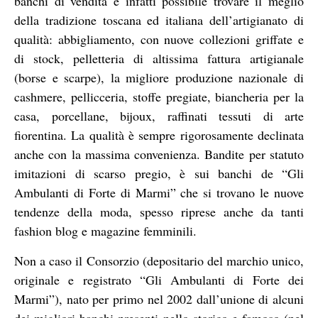
banchi di vendita è infatti possibile trovare il meglio
della tradizione toscana ed italiana dell’artigianato di
qualità: abbigliamento, con nuove collezioni griffate e
di stock, pelletteria di altissima fattura artigianale
(borse e scarpe), la migliore produzione nazionale di
cashmere, pellicceria, stoffe pregiate, biancheria per la
casa, porcellane, bijoux, raffinati tessuti di arte
fiorentina. La qualità è sempre rigorosamente declinata
anche con la massima convenienza. Bandite per statuto
imitazioni di scarso pregio, è sui banchi de “Gli
Ambulanti di Forte di Marmi” che si trovano le nuove
tendenze della moda, spesso riprese anche da tanti
fashion blog e magazine femminili.
Non a caso il Consorzio (depositario del marchio unico,
originale e registrato “Gli Ambulanti di Forte dei
Marmi”), nato per primo nel 2002 dall’unione di alcuni
dei migliori banchi presenti nello storico e famoso (nel