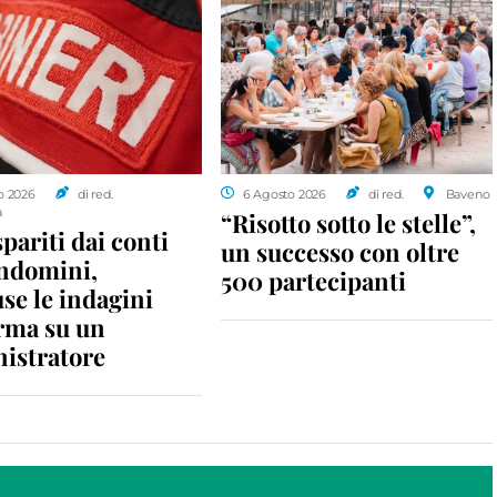
o 2026
di red.
6 Agosto 2026
di red.
Baveno
a
“Risotto sotto le stelle”,
spariti dai conti
un successo con oltre
ondomini,
500 partecipanti
se le indagini
rma su un
istratore