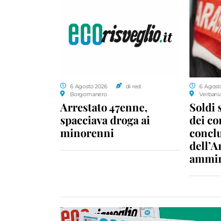
6 Agosto 2026
di red.
6 Agost
Borgomanero
Verbani
Arrestato 47enne,
Soldi 
spacciava droga ai
dei c
minorenni
conclu
dell’A
ammin