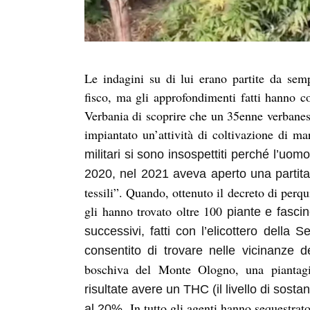
Le indagini su di lui erano partite da sempl
fisco, ma gli approfondimenti fatti hanno c
Verbania di scoprire che un 35enne verbanese
impiantato un’attività di coltivazione di m
militari si sono insospettiti perché l’uom
2020, nel 2021 aveva aperto una partit
tessili”. Quando, ottenuto il decreto di perqu
gli hanno trovato o
ltre
100
piante e fascine
successivi, fatti con l
’
elicottero della 
consentito di trovare nelle vicinanze 
boschiva del Monte Ologno, una pianta
risultate
avere un
THC (il livello di sosta
In tutto gli agenti hanno sequestrat
al 20%.