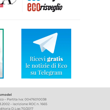
 Amodei
ico – Partita Iva: 00476010038
03.2002 – iscrizione ROC n. 1665
editoria D.Lgs 70/2017