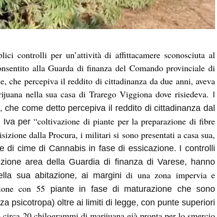
ici controlli per un’attività di affittacamere sconosciuta al
onsentito alla Guarda di finanza del Comando provinciale di
, che percepiva il reddito di cittadinanza da due anni, aveva
arijuana nella sua casa di Trarego Viggiona dove risiedeva.
I
o, che come detto percepiva il reddito di cittadinanza dal
“
coltivazione di piante per la preparazione di fibre
a Iva per
isizione dalla Procura, i militari si sono presentati a casa sua,
 di cime di Cannabis in fase di essicazione. I controlli
Sezione area della Guardia di finanza di
Varese
, hanno
di una zona impervia e
della sua abitazione, ai margini
gione con 55
piante in fase di maturazione che sono
nza psicotropa) oltre ai limiti di legge, con punte superiori
o circa
20 chilogrammi
di marijuana già pronta per lo smercio