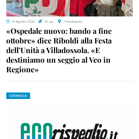
8 Agosto 2026
di a.p.
Villadossola
«Ospedale nuovo: bando a fine
ottobre» dice Riboldi alla Festa
dell’Unità a Villadossola. «E
destiniamo un seggio al Vco in
Regione»
CRONACA