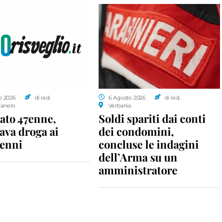
o 2026
di red.
6 Agosto 2026
di red.
anero
Verbania
ato 47enne,
Soldi spariti dai conti
ava droga ai
dei condomini,
enni
concluse le indagini
dell’Arma su un
amministratore