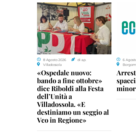
8 Agosto 2026
di a.p.
6 Agost
Villadossola
Borgom
«Ospedale nuovo:
Arrest
bando a fine ottobre»
spacci
dice Riboldi alla Festa
minor
dell’Unità a
Villadossola. «E
destiniamo un seggio al
Vco in Regione»