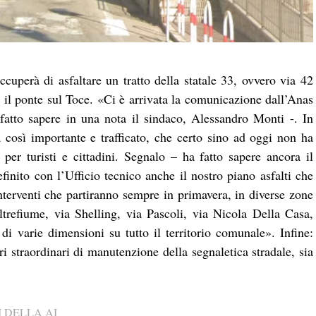
uperà di asfaltare un tratto della statale 33, ovvero via 42
 il ponte sul Toce. «Ci è arrivata la comunicazione dall’Anas
 fatto sapere in una nota il sindaco, Alessandro Monti -. In
da così importante e trafficato, che certo sino ad oggi non ha
 per turisti e cittadini. Segnalo – ha fatto sapere ancora il
nito con l’Ufficio tecnico anche il nostro piano asfalti che
terventi che partiranno sempre in primavera, in diverse zone
trefiume, via Shelling, via Pascoli, via Nicola Della Casa,
 di varie dimensioni su tutto il territorio comunale». Infine:
 straordinari di manutenzione della segnaletica stradale, sia
 DELLA AI