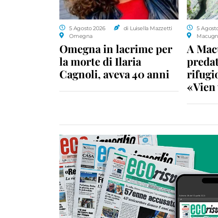
5 Agosto 2026
di Luisella Mazzetti
5 Agost
Omegna
Macugn
Omegna in lacrime per
A Macu
la morte di Ilaria
predat
Cagnoli, aveva 40 anni
rifugio
«Vien 