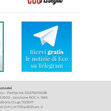
 Amodei
ico – Partita Iva: 00476010038
03.2002 – iscrizione ROC n. 1665
editoria D.Lgs 70/2017
uti D.P.C.M 17/04/2025 art. 4