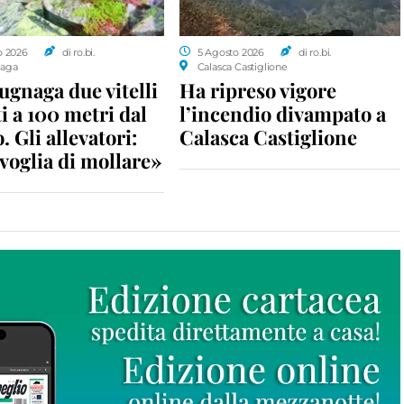
o 2026
di ro.bi.
5 Agosto 2026
di ro.bi.
aga
Calasca Castiglione
gnaga due vitelli
Ha ripreso vigore
i a 100 metri dal
l’incendio divampato a
. Gli allevatori:
Calasca Castiglione
voglia di mollare»