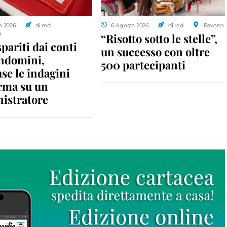
o 2026
di red.
6 Agosto 2026
di red.
Baveno
a
“Risotto sotto le stelle”,
spariti dai conti
un successo con oltre
ondomini,
500 partecipanti
se le indagini
rma su un
istratore