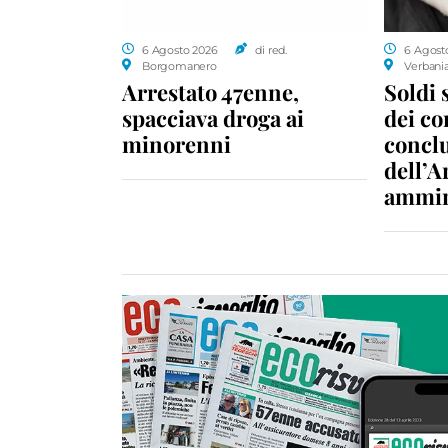
6 Agosto 2026
di red.
6 Agost
Borgomanero
Verbani
Arrestato 47enne,
Soldi 
spacciava droga ai
dei c
minorenni
conclu
dell’A
ammin