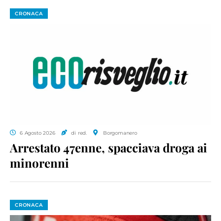
CRONACA
6 Agosto 2026
di red.
Borgomanero
Arrestato 47enne, spacciava droga ai
minorenni
CRONACA