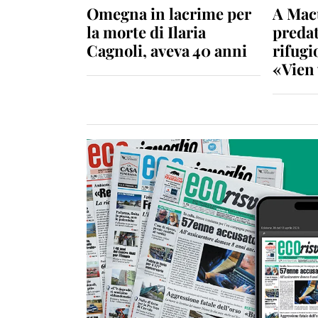
Omegna in lacrime per
A Macu
la morte di Ilaria
predat
Cagnoli, aveva 40 anni
rifugio
«Vien 