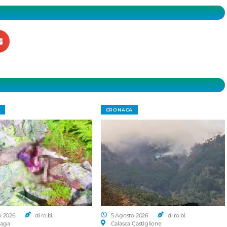
CRONACA
o 2026
di ro.bi.
5 Agosto 2026
di ro.bi.
aga
Calasca Castiglione