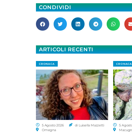
CONDIVIDI
ARTICOLI RECENTI
CRONACA
CRONACA
5 Agosto 2026
di Luisella Mazzetti
5 Agost
Omegna
Macugn