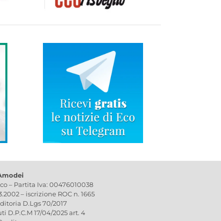
 Amodei
ico – Partita Iva: 00476010038
03.2002 – iscrizione ROC n. 1665
editoria D.Lgs 70/2017
uti D.P.C.M 17/04/2025 art. 4