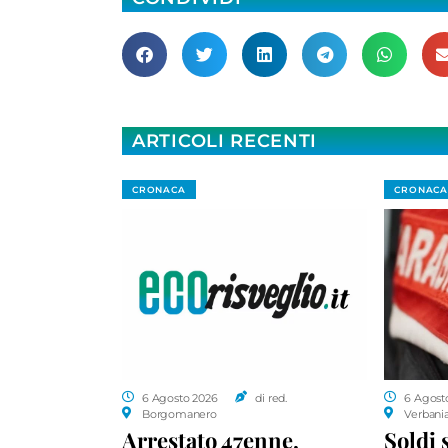
ARTICOLI RECENTI
CRONACA
CRONACA
6 Agosto 2026
di red.
6 Agost
Borgomanero
Verbani
Arrestato 47enne,
Soldi 