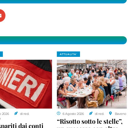
ATTUALITA'
o 2026
di red.
6 Agosto 2026
di red.
Baveno
a
“Risotto sotto le stelle”,
spariti dai conti