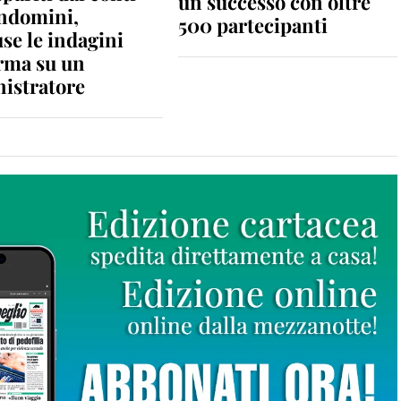
un successo con oltre
ondomini,
500 partecipanti
se le indagini
rma su un
istratore