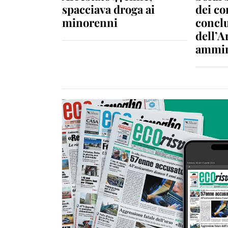
spacciava droga ai
dei c
minorenni
conclu
dell’A
ammin