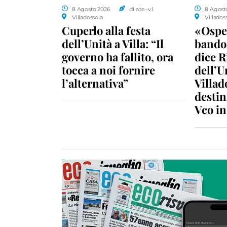
8 Agosto 2026
di a.te.-v.l.
8 Agost
Villadossola
Villados
Cuperlo alla festa
«Ospe
dell’Unità a Villa: “Il
bando 
governo ha fallito, ora
dice R
tocca a noi fornire
dell’U
l’alternativa”
Villad
destin
Vco i