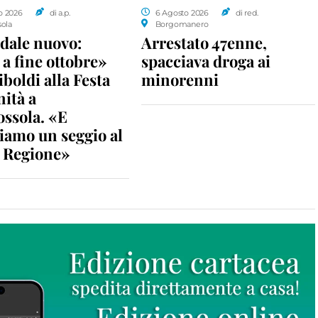
o 2026
di a.p.
6 Agosto 2026
di red.
sola
Borgomanero
dale nuovo:
Arrestato 47enne,
a fine ottobre»
spacciava droga ai
iboldi alla Festa
minorenni
nità a
ossola. «E
iamo un seggio al
n Regione»