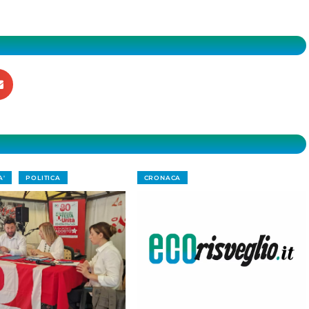
A'
POLITICA
CRONACA