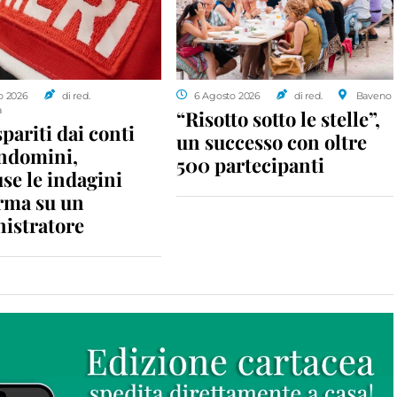
o 2026
di red.
6 Agosto 2026
di red.
Baveno
a
“Risotto sotto le stelle”,
spariti dai conti
un successo con oltre
ondomini,
500 partecipanti
se le indagini
rma su un
istratore