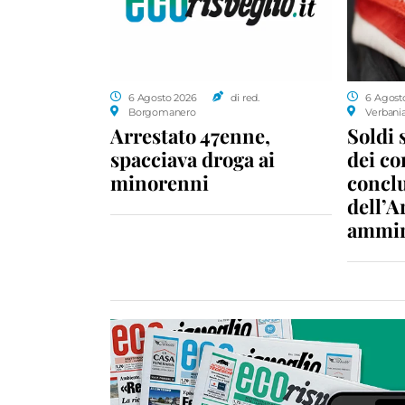
6 Agosto 2026
di red.
6 Agost
Borgomanero
Verbani
Arrestato 47enne,
Soldi 
spacciava droga ai
dei c
minorenni
conclu
dell’A
ammin