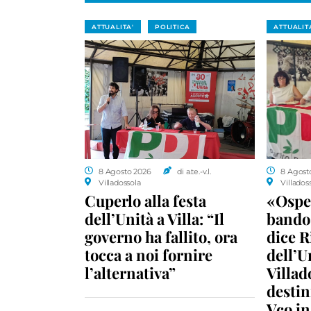
ATTUALITA'
POLITICA
ATTUALIT
8 Agosto 2026
di a.te.-v.l.
8 Agost
Villadossola
Villados
Cuperlo alla festa
«Ospe
dell’Unità a Villa: “Il
bando 
governo ha fallito, ora
dice R
tocca a noi fornire
dell’U
l’alternativa”
Villad
destin
Vco i