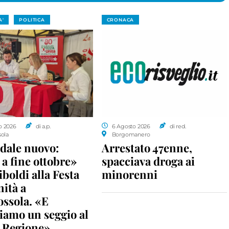
A'
POLITICA
CRONACA
o 2026
di a.p.
6 Agosto 2026
di red.
sola
Borgomanero
dale nuovo:
Arrestato 47enne,
a fine ottobre»
spacciava droga ai
iboldi alla Festa
minorenni
nità a
ossola. «E
iamo un seggio al
n Regione»