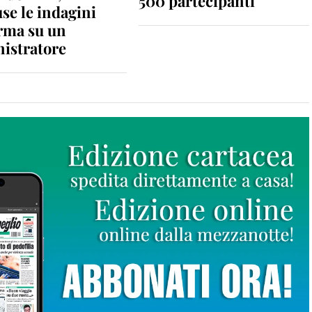
500 partecipanti
se le indagini
rma su un
istratore