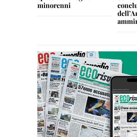
minorenni
conclu
dell’A
ammin