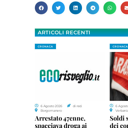
ARTICOLI RECENTI
CRONACA
CRONACA
6 Agosto 2026
di red.
6 Agost
Borgomanero
Verbani
Arrestato 47enne,
Soldi 
spacciava droga ai
dei c