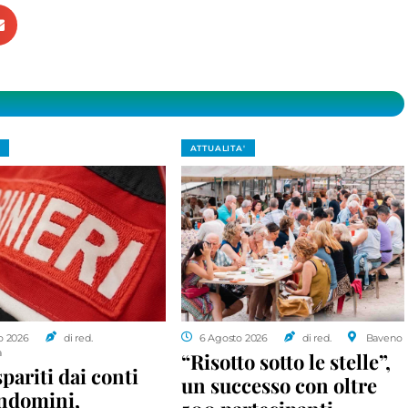
ATTUALITA'
o 2026
di red.
6 Agosto 2026
di red.
Baveno
a
“Risotto sotto le stelle”,
spariti dai conti
un successo con oltre
ondomini,