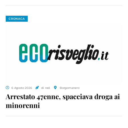
CRONACA
6 Agosto 2026
di red.
Borgomanero
Arrestato 47enne, spacciava droga ai
minorenni