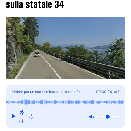
sulla statale 34
Malore per un motociclista sulla statale 34
00:00
/
01:06
x1