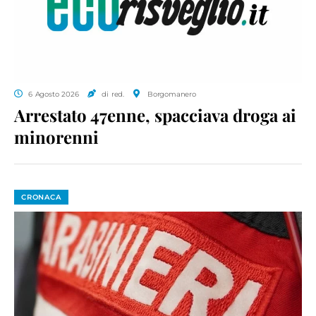
6 Agosto 2026
di red.
Borgomanero
Arrestato 47enne, spacciava droga ai
minorenni
CRONACA