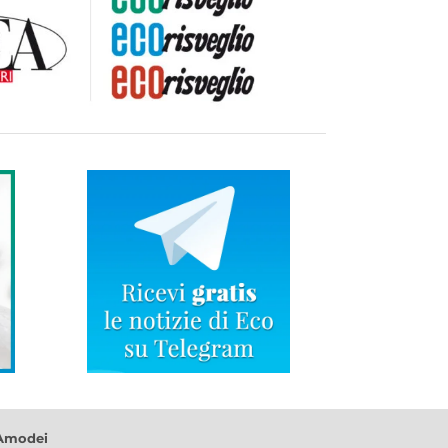
 Amodei