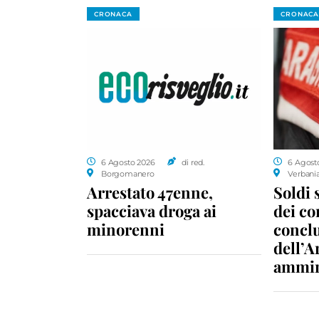
CRONACA
CRONACA
6 Agosto 2026
di red.
6 Agost
Borgomanero
Verbani
Arrestato 47enne,
Soldi 
spacciava droga ai
dei c
minorenni
conclu
dell’A
ammin