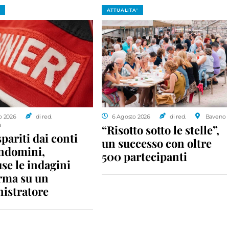
ATTUALITA'
o 2026
di red.
6 Agosto 2026
di red.
Baveno
a
“Risotto sotto le stelle”,
spariti dai conti
un successo con oltre
ondomini,
500 partecipanti
se le indagini
rma su un
istratore