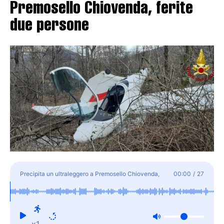
Premosello Chiovenda, ferite
due persone
Precipita un ultraleggero a Premosello Chiovenda,
00:00
/
27
ferite due persone
x1