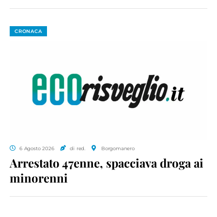
CRONACA
6 Agosto 2026
di red.
Borgomanero
Arrestato 47enne, spacciava droga ai
minorenni