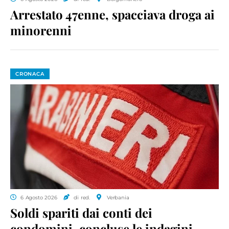
Arrestato 47enne, spacciava droga ai
minorenni
CRONACA
6 Agosto 2026
di red.
Verbania
Soldi spariti dai conti dei
condomini, concluse le indagini