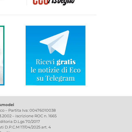
 Amodei
ico – Partita Iva: 00476010038
03.2002 – iscrizione ROC n. 1665
editoria D.Lgs 70/2017
uti D.P.C.M 17/04/2025 art. 4