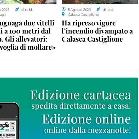
o 2026
di ro.bi.
5 Agosto 2026
di ro.bi.
aga
Calasca Castiglione
gnaga due vitelli
Ha ripreso vigore
i a 100 metri dal
l’incendio divampato a
. Gli allevatori:
Calasca Castiglione
voglia di mollare»