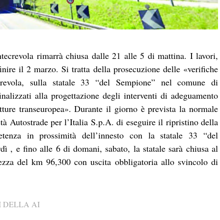
tecrevola rimarrà chiusa dalle 21 alle 5 di mattina. I lavori,
nire il 2 marzo. Si tratta della prosecuzione delle «verifiche
ecrevola, sulla statale 33 “del Sempione” nel comune di
nalizzati alla progettazione degli interventi di adeguamento
rutture transeuropea». Durante il giorno è prevista la normale
tà Autostrade per l’Italia S.p.A. di eseguire il ripristino della
tenza in prossimità dell’innesto con la statale 33 “del
ì , e fino alle 6 di domani, sabato, la statale sarà chiusa al
tezza del km 96,300 con uscita obbligatoria allo svincolo di
 DELLA AI