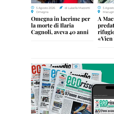
5 Agosto 2026
di Luisella Mazzetti
5 Agost
Omegna
Macugn
Omegna in lacrime per
A Macu
la morte di Ilaria
predat
Cagnoli, aveva 40 anni
rifugio
«Vien 