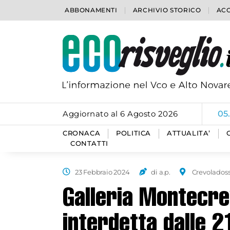
ABBONAMENTI
ARCHIVIO STORICO
ACC
Aggiornato al 6 Agosto 2026
05
CRONACA
POLITICA
ATTUALITA’
CONTATTI
23 Febbraio 2024
di a.p.
Crevolados
Galleria Montecrev
interdetta dalle 2