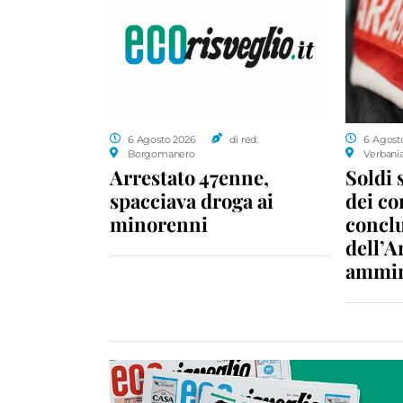
6 Agosto 2026
di red.
6 Agost
Borgomanero
Verbani
Arrestato 47enne,
Soldi 
spacciava droga ai
dei c
minorenni
conclu
dell’A
ammin