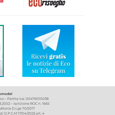
 Amodei
ico – Partita Iva: 00476010038
03.2002 – iscrizione ROC n. 1665
editoria D.Lgs 70/2017
uti D.P.C.M 17/04/2025 art. 4