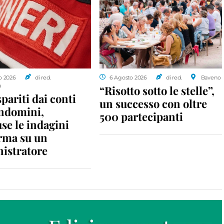
o 2026
di red.
6 Agosto 2026
di red.
Baveno
a
“Risotto sotto le stelle”,
spariti dai conti
un successo con oltre
ondomini,
500 partecipanti
se le indagini
rma su un
istratore