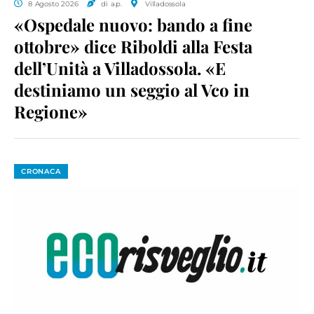
8 Agosto 2026
di a.p.
Villadossola
«Ospedale nuovo: bando a fine
ottobre» dice Riboldi alla Festa
dell’Unità a Villadossola. «E
destiniamo un seggio al Vco in
Regione»
CRONACA