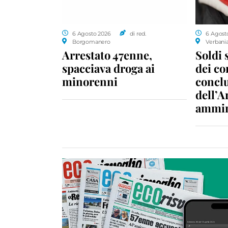
6 Agosto 2026
di red.
6 Agost
Borgomanero
Verbani
Arrestato 47enne,
Soldi 
spacciava droga ai
dei c
minorenni
conclu
dell’A
ammin