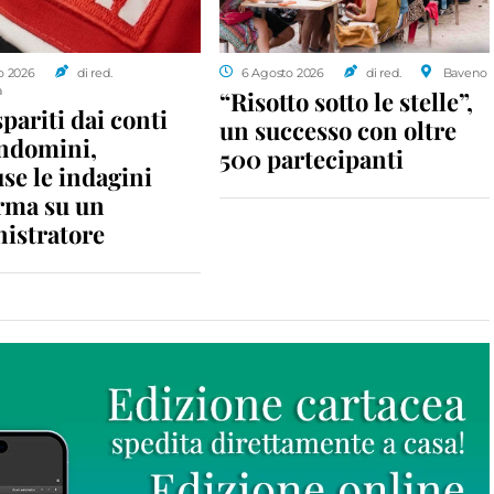
o 2026
di red.
6 Agosto 2026
di red.
Baveno
a
“Risotto sotto le stelle”,
spariti dai conti
un successo con oltre
ondomini,
500 partecipanti
se le indagini
rma su un
istratore