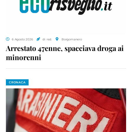
6 Agosto 2026
di red.
Borgomanero
Arrestato 47enne, spacciava droga ai
minorenni
CRONACA