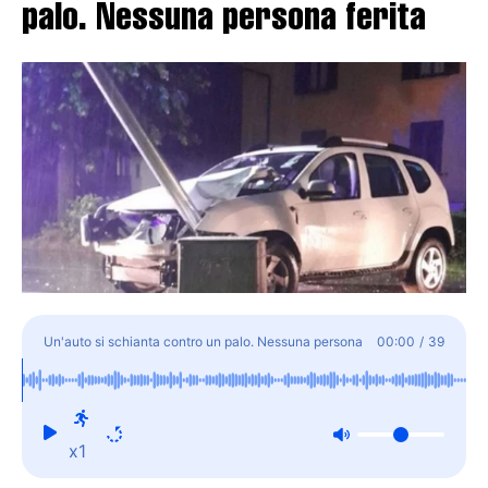
palo. Nessuna persona ferita
Un'auto si schianta contro un palo. Nessuna persona
00:00
/
39
ferita
x1