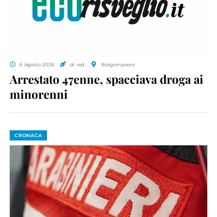
6 Agosto 2026
di red.
Borgomanero
Arrestato 47enne, spacciava droga ai
minorenni
CRONACA