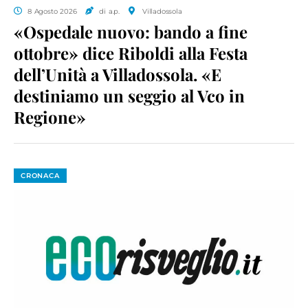
8 Agosto 2026
di a.p.
Villadossola
«Ospedale nuovo: bando a fine
ottobre» dice Riboldi alla Festa
dell’Unità a Villadossola. «E
destiniamo un seggio al Vco in
Regione»
CRONACA