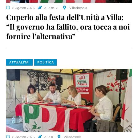
8 Agosto 2026
di a.te.-v.l.
Villadossola
Cuperlo alla festa dell’Unità a Villa:
“Il governo ha fallito, ora tocca a noi
fornire l’alternativa”
ATTUALITA'
POLITICA
8 Agosto 2026
di a.p.
Villadossola