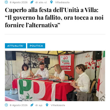
8 Agosto 2026
di a.te.-v.l.
Villadossola
Cuperlo alla festa dell’Unità a Villa:
“Il governo ha fallito, ora tocca a noi
fornire l’alternativa”
ATTUALITA'
POLITICA
8 Agosto 2026
di a.p.
Villadossola