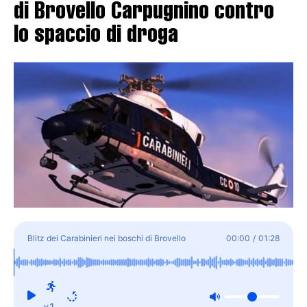
di Brovello Carpugnino contro
lo spaccio di droga
Blitz dei Carabinieri nei boschi di Brovello
00:00
/
01:28
Carpugnino contro lo spaccio di droga
x1