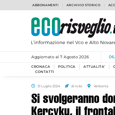
ABBONAMENTI
ARCHIVIO STORICO
ACC
Aggiornato al 7 Agosto 2026
06
CRONACA
POLITICA
ATTUALITA’
CONTATTI
31 Luglio 2024
di ro.bi.
Verbania
Si svolgeranno dom
Kercyku, il fronta