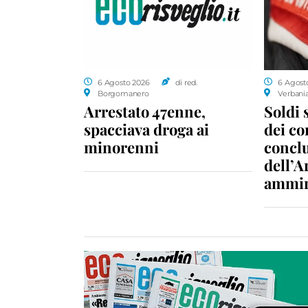
6 Agosto 2026
di red.
6 Agost
Borgomanero
Verbani
Arrestato 47enne,
Soldi 
spacciava droga ai
dei c
minorenni
conclu
dell’A
ammin