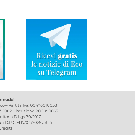
 Amodei
ico – Partita Iva: 00476010038
03.2002 – iscrizione ROC n. 1665
editoria D.Lgs 70/2017
uti D.P.C.M 17/04/2025 art. 4
Credits