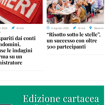
o 2026
di red.
6 Agosto 2026
di red.
Baveno
a
“Risotto sotto le stelle”,
spariti dai conti
un successo con oltre
ondomini,
500 partecipanti
se le indagini
rma su un
istratore