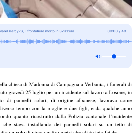
oland Kercyku, il frontaliere morto in Svizzera
00:00
/
48
ella chiesa di Madonna di Campagna a Verbania, i funerali di
to giovedì 25 luglio per un incidente sul lavoro a Losone, in
o di pannelli solari, di origine albanese, lavorava come
diverso tempo con la moglie e due figli, e da qualche anno
condo quanto ricostruito dalla Polizia cantonale l’incidente
 che stava installando dei pannelli solari su un tetto di
tto un volo di circa quattro metri che gli è stato fatale.