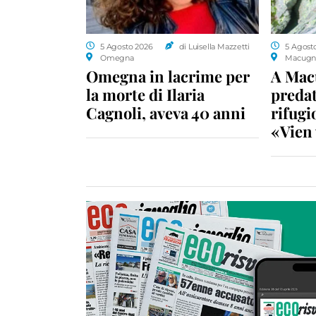
5 Agosto 2026
di Luisella Mazzetti
5 Agost
Omegna
Macugn
Omegna in lacrime per
A Macu
la morte di Ilaria
predat
Cagnoli, aveva 40 anni
rifugio
«Vien 