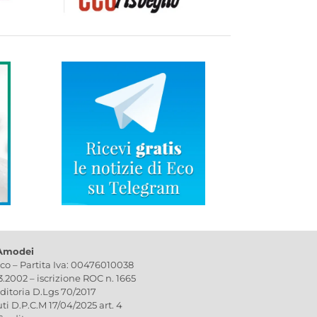
 Amodei
ico – Partita Iva: 00476010038
03.2002 – iscrizione ROC n. 1665
editoria D.Lgs 70/2017
uti D.P.C.M 17/04/2025 art. 4