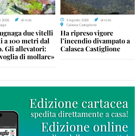
o 2026
di ro.bi.
5 Agosto 2026
di ro.bi.
aga
Calasca Castiglione
gnaga due vitelli
Ha ripreso vigore
i a 100 metri dal
l’incendio divampato a
. Gli allevatori:
Calasca Castiglione
voglia di mollare»