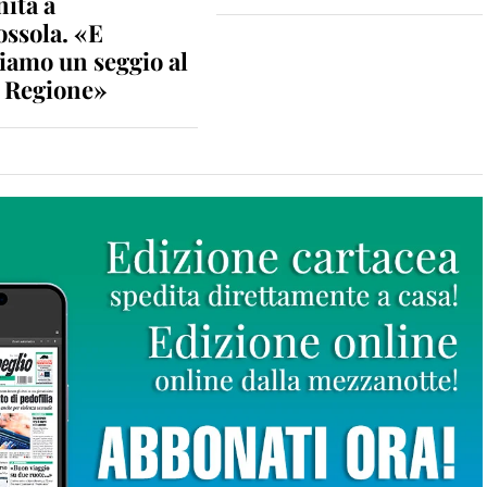
nità a
ossola. «E
iamo un seggio al
n Regione»