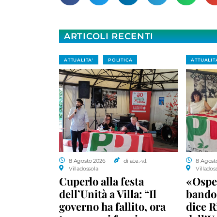
ARTICOLI RECENTI
ATTUALITA'
POLITICA
ATTUALIT
8 Agosto 2026
di a.te.-v.l.
8 Agost
Villadossola
Villados
Cuperlo alla festa
«Ospe
dell’Unità a Villa: “Il
bando 
governo ha fallito, ora
dice R