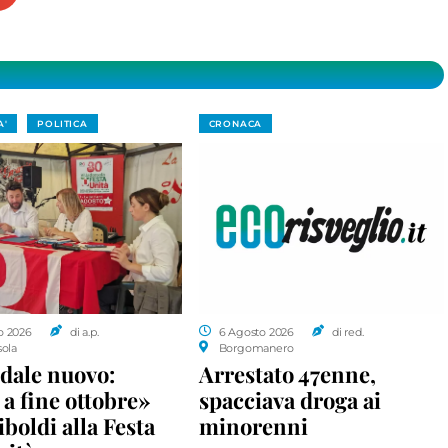
A'
POLITICA
CRONACA
o 2026
di a.p.
6 Agosto 2026
di red.
sola
Borgomanero
dale nuovo:
Arrestato 47enne,
a fine ottobre»
spacciava droga ai
iboldi alla Festa
minorenni