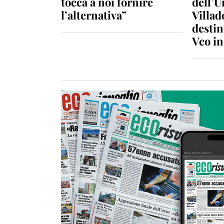
tocca a noi fornire
dell’U
l’alternativa”
Villad
destin
Vco i