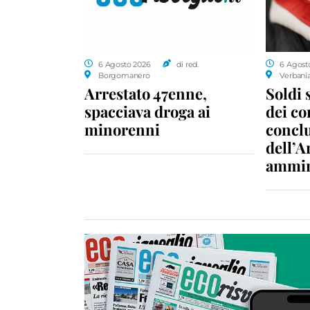
6 Agosto 2026
di red.
6 Agost
Borgomanero
Verbani
Arrestato 47enne,
Soldi 
spacciava droga ai
dei c
minorenni
conclu
dell’A
ammin