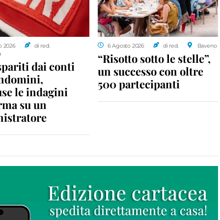
o 2026
di red.
6 Agosto 2026
di red.
Baveno
a
“Risotto sotto le stelle”,
spariti dai conti
un successo con oltre
ondomini,
500 partecipanti
se le indagini
rma su un
istratore