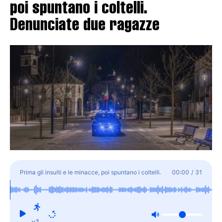
poi spuntano i coltelli.
Denunciate due ragazze
Prima gli insulti e le minacce, poi spuntano i coltelli.
00:00
/
31
Denunciate due ragazze
x1