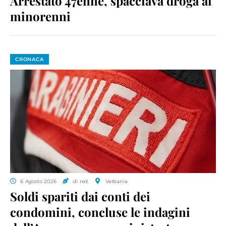
Arrestato 47enne, spacciava droga ai
minorenni
CRONACA
6 Agosto 2026
di red.
Verbania
Soldi spariti dai conti dei
condomini, concluse le indagini