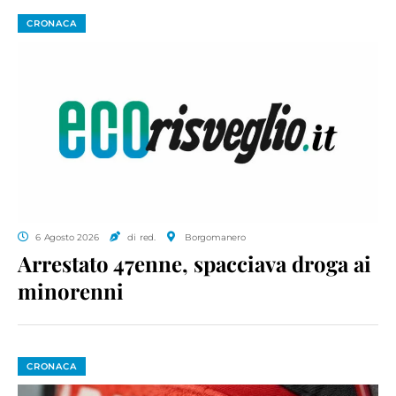
CRONACA
6 Agosto 2026
di red.
Borgomanero
Arrestato 47enne, spacciava droga ai
minorenni
CRONACA