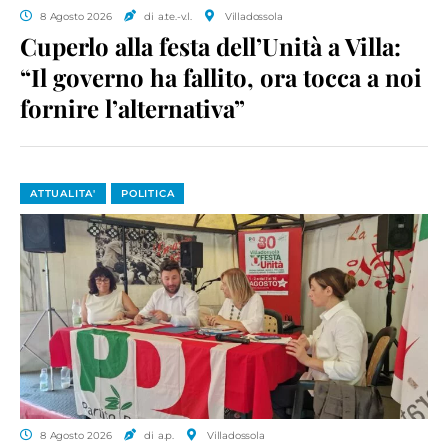
8 Agosto 2026
di a.te.-v.l.
Villadossola
Cuperlo alla festa dell’Unità a Villa:
“Il governo ha fallito, ora tocca a noi
fornire l’alternativa”
ATTUALITA'
POLITICA
8 Agosto 2026
di a.p.
Villadossola