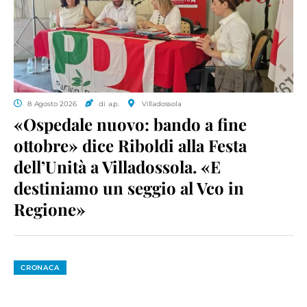
8 Agosto 2026
di a.p.
Villadossola
«Ospedale nuovo: bando a fine
ottobre» dice Riboldi alla Festa
dell’Unità a Villadossola. «E
destiniamo un seggio al Vco in
Regione»
CRONACA