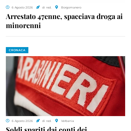
6 Agosto 2026
di red.
Borgomanero
Arrestato 47enne, spacciava droga ai
minorenni
CRONACA
6 Agosto 2026
di red.
Verbania
Soldi spariti dai conti dei