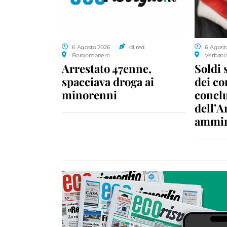
6 Agosto 2026
di red.
6 Agost
Borgomanero
Verbani
Arrestato 47enne,
Soldi 
spacciava droga ai
dei c
minorenni
conclu
dell’A
ammin