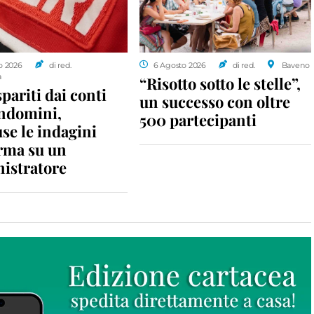
o 2026
di red.
6 Agosto 2026
di red.
Baveno
a
“Risotto sotto le stelle”,
spariti dai conti
un successo con oltre
ondomini,
500 partecipanti
se le indagini
rma su un
istratore