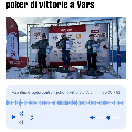
poker di vittorie a Vars
Valentina Greggio centra il poker di vittorie a Vars
00:00
/
52
x1