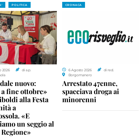
A'
POLITICA
CRONACA
o 2026
di a.p.
6 Agosto 2026
di red.
sola
Borgomanero
dale nuovo:
Arrestato 47enne,
a fine ottobre»
spacciava droga ai
iboldi alla Festa
minorenni
nità a
ossola. «E
iamo un seggio al
n Regione»