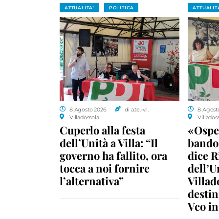
ATTUALITA'
POLITICA
ATTUALIT
8 Agosto 2026
di a.te.-v.l.
8 Agost
Villadossola
Villados
Cuperlo alla festa
«Ospe
dell’Unità a Villa: “Il
bando 
governo ha fallito, ora
dice R
tocca a noi fornire
dell’U
l’alternativa”
Villad
destin
Vco i