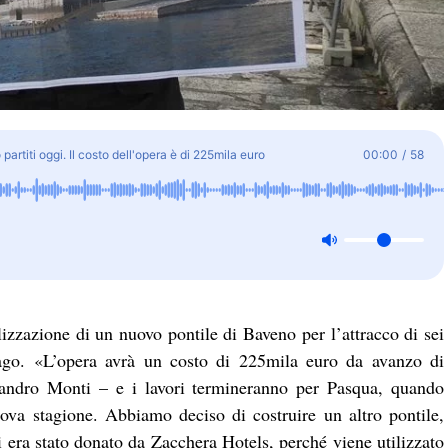
partiti oggi. Il costo dell'opera è di 225mila euro
00:00
/
58
alizzazione di un nuovo pontile di Baveno per l’attracco di sei
ago. «L’opera avrà un costo di 225mila euro da avanzo di
sandro Monti – e i lavori termineranno per Pasqua, quando
uova stagione. Abbiamo deciso di costruire un altro pontile,
 era stato donato da Zacchera Hotels, perché viene utilizzato