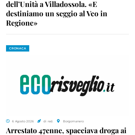
dell’Unità a Villadossola. «E
destiniamo un seggio al Vco in
Regione»
CRONACA
6 Agosto 2026
di red.
Borgomanero
Arrestato 47enne, spacciava droga ai