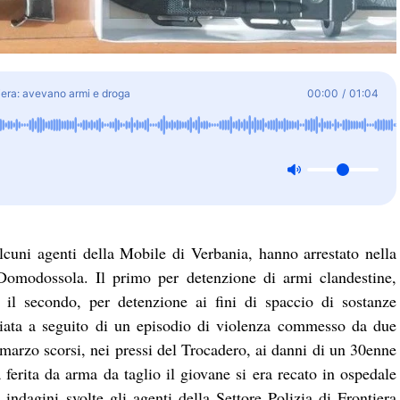
tiera: avevano armi e droga
00:00
/
01:04
cuni agenti della Mobile di Verbania, hanno arrestato nella
 Domodossola. Il primo per detenzione di armi clandestine,
 il secondo, per detenzione ai fini di spaccio di sostanze
niziata a seguito di un episodio di violenza commesso da due
1 marzo scorsi, nei pressi del Trocadero, ai danni di un 30enne
a ferita da arma da taglio il giovane si era recato in ospedale
 indagini svolte gli agenti della Settore Polizia di Frontiera