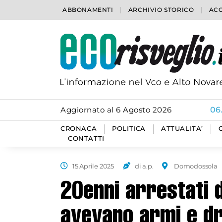
ABBONAMENTI
ARCHIVIO STORICO
ACC
Aggiornato al 6 Agosto 2026
06
CRONACA
POLITICA
ATTUALITA’
CONTATTI
15 Aprile 2025
di a.p.
Domodossola
20enni arrestati d
avevano armi e d