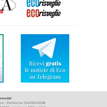
 Amodei
ico – Partita Iva: 00476010038