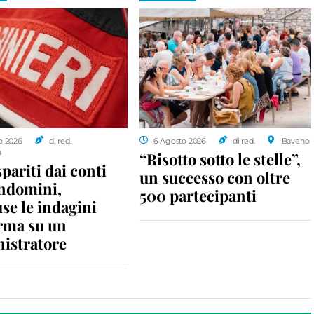
o 2026
di red.
6 Agosto 2026
di red.
Baveno
a
“Risotto sotto le stelle”,
spariti dai conti
un successo con oltre
ondomini,
500 partecipanti
se le indagini
rma su un
istratore