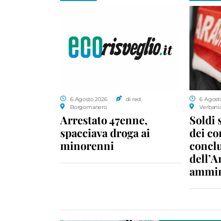
6 Agosto 2026
di red.
6 Agost
Borgomanero
Verbani
Arrestato 47enne,
Soldi 
spacciava droga ai
dei c
minorenni
conclu
dell’A
ammin