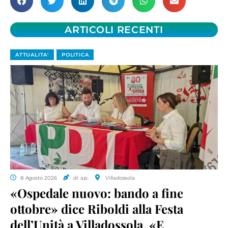
ARTICOLI RECENTI
ATTUALITA'
POLITICA
8 Agosto 2026
di a.p.
Villadossola
«Ospedale nuovo: bando a fine
ottobre» dice Riboldi alla Festa
dell’Unità a Villadossola. «E