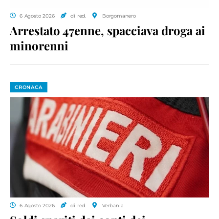
6 Agosto 2026
di red.
Borgomanero
Arrestato 47enne, spacciava droga ai
minorenni
CRONACA
6 Agosto 2026
di red.
Verbania