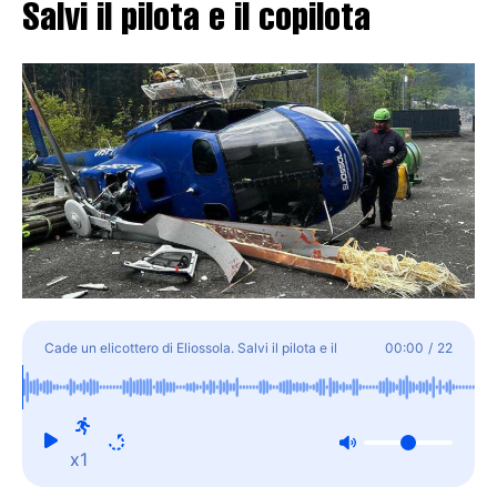
Salvi il pilota e il copilota
Cade un elicottero di Eliossola. Salvi il pilota e il
00:00
/
22
copilota
x1