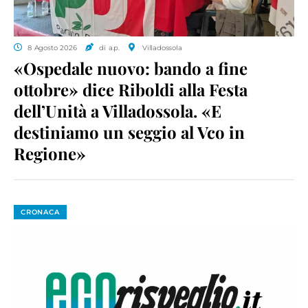
8 Agosto 2026
di a.p.
Villadossola
«Ospedale nuovo: bando a fine
ottobre» dice Riboldi alla Festa
dell’Unità a Villadossola. «E
destiniamo un seggio al Vco in
Regione»
CRONACA