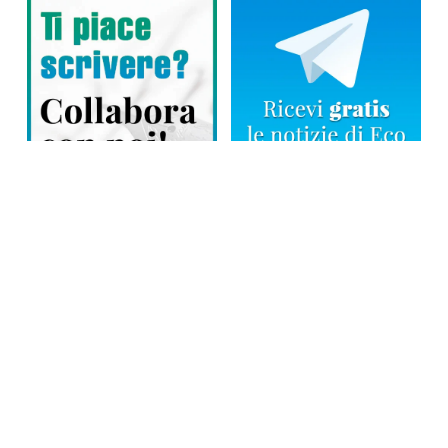
Direttore responsabile: Tiziana Amodei
Copyright © 2026, Editoriale Eco Risveglio srl a socio unico – Partita
Iva: 00476010038