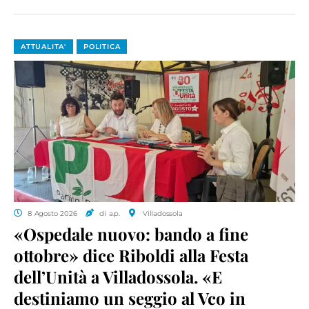
ATTUALITA'
POLITICA
8 Agosto 2026
di a.p.
Villadossola
«Ospedale nuovo: bando a fine
ottobre» dice Riboldi alla Festa
dell’Unità a Villadossola. «E
destiniamo un seggio al Vco in